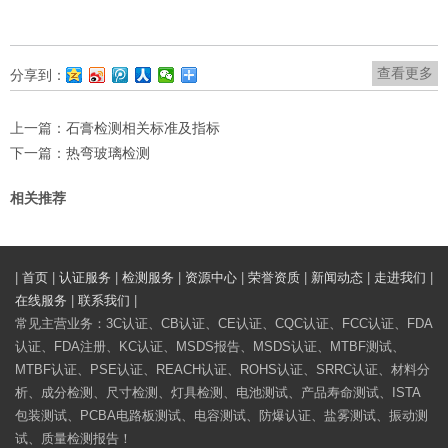
查看更多
分享到：
上一篇：
石膏检测相关标准及指标
下一篇：
热弯玻璃检测
相关推荐
|
首页
|
认证服务
|
检测服务
|
资源中心
|
荣誉资质
|
新闻动态
|
走进我们
|
在线服务
|
联系我们
|
常见主营业务：3C认证、CB认证、CE认证、CQC认证、FCC认证、FDA
认证、FDA注册、KC认证、MSDS报告、MSDS认证、MTBF测试、
MTBF认证、PSE认证、REACH认证、ROHS认证、SRRC认证、材料分
析、成分检测、尺寸检测、灯具检测、电池测试、产品寿命测试、ISTA
包装测试、PCBA电路板测试、电容测试、防爆认证、盐雾测试、振动测
试、质量检测报告！