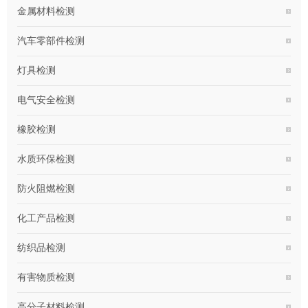
金属材料检测
汽车零部件检测
灯具检测
电气安全检测
橡胶检测
水质环保检测
防火阻燃检测
化工产品检测
纺织品检测
有害物质检测
高分子材料检测