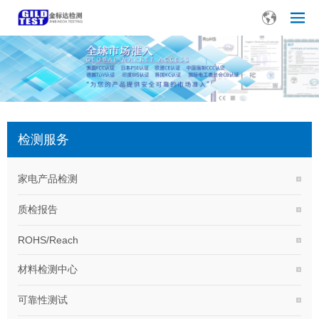
检测服务
家电产品检测
质检报告
ROHS/Reach
材料检测中心
可靠性测试