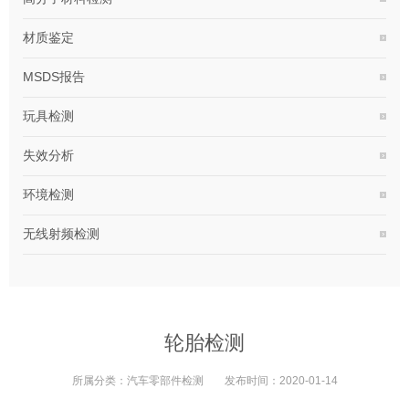
材质鉴定
MSDS报告
玩具检测
失效分析
环境检测
无线射频检测
轮胎检测
所属分类：
汽车零部件检测
发布时间：
2020-01-14