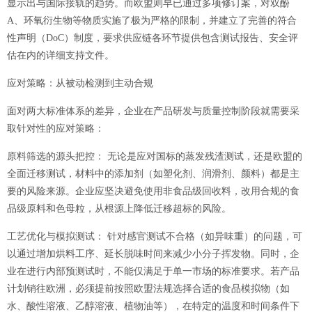
显示出与国际接轨的趋势。而欧盟则早已通过多项修订案，对双酚
A、环氧衍生物等物质实施了极为严格的限制，并建立了完善的符合
性声明（DoC）制度，要求供应链各环节提供包含测试报告、安全评
估在内的详细支持文件。
应对策略：从被动检测到主动合规
面对两大标准体系的差异，企业在产品研发与质量控制阶段就需要采
取针对性的应对策略：
原料筛选的源头把控：
无论是应对国标的蒸发残渣测试，还是欧盟的
全面迁移测试，材料中的添加剂（如塑化剂、润滑剂、颜料）都是主
要的风险来源。企业应坚决避免使用非食品级回收料，改用合规的食
品级原料和色母粒，从根源上降低迁移超标的风险。
工艺优化与模拟测试：
针对感官测试不合格（如异味重）的问题，可
以通过增加烘料工序、延长脱味时间来减少小分子挥发物。同时，企
业在进行内部预测试时，不能仅满足于单一市场的标准要求。若产品
计划销往欧洲，必须提前按照欧盟法规选择合适的食品模拟物（如
水、酸性溶液、乙醇溶液、植物油等），在特定的温度和时间条件下