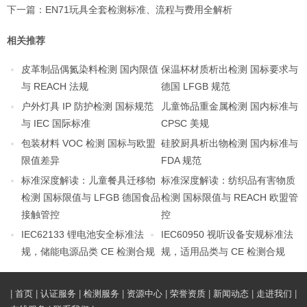
下一篇：
EN71玩具全套检测标准、流程与费用全解析
相关推荐
皮革制品偶氮染料检测 国内限值
保温杯材质析出检测 国标要求与
与 REACH 法规
德国 LFGB 规范
户外灯具 IP 防护检测 国标规范
儿童饰品重金属检测 国内标准与
与 IEC 国际标准
CPSC 美规
包装材料 VOC 检测 国标与欧盟
硅胶厨具析出物检测 国内标准与
限值差异
FDA 规范
标准深度解读：儿童餐具迁移物
标准深度解读：纺织品有害物质
检测 国标限值与 LFGB 德国食品
检测 国标限值与 REACH 欧盟管
接触管控
控
IEC62133 锂电池安全标准法
IEC60950 视听设备安规标准法
规，储能电源品类 CE 检测合规
规，适用品类与 CE 检测合规
|
首页
|
认证服务
|
检测服务
|
资源中心
|
荣誉资质
|
新闻动态
|
走进我们
|