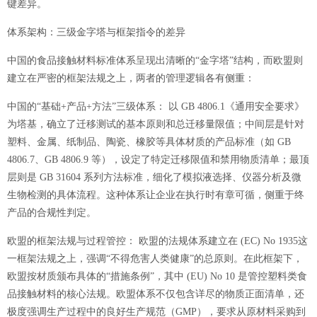
键差异。
体系架构：三级金字塔与框架指令的差异
中国的食品接触材料标准体系呈现出清晰的
“金字塔”结构，而欧盟则
建立在严密的框架法规之上，两者的管理逻辑各有侧重：
中国的
“基础+产品+方法”三级体系：
以
GB 4806.1《通用安全要求》
为塔基，确立了迁移测试的基本原则和总迁移量限值；中间层是针对
塑料、金属、纸制品、陶瓷、橡胶等具体材质的产品标准（如 GB
4806.7、GB 4806.9 等），设定了特定迁移限值和禁用物质清单；最顶
层则是 GB 31604 系列方法标准，细化了模拟液选择、仪器分析及微
生物检测的具体流程。这种体系让企业在执行时有章可循，侧重于终
产品的合规性判定。
欧盟的框架法规与过程管控：
欧盟的法规体系建立在
(EC) No 1935这
一框架法规之上，强调“不得危害人类健康”的总原则。在此框架下，
欧盟按材质颁布具体的“措施条例”，其中 (EU) No 10 是管控塑料类食
品接触材料的核心法规。欧盟体系不仅包含详尽的物质正面清单，还
极度强调生产过程中的良好生产规范（GMP），要求从原材料采购到