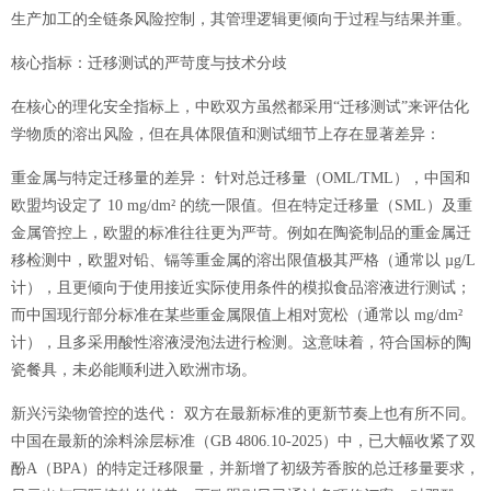
生产加工的全链条风险控制，其管理逻辑更倾向于过程与结果并重。
核心指标：迁移测试的严苛度与技术分歧
在核心的理化安全指标上，中欧双方虽然都采用
“迁移测试”来评估化
学物质的溶出风险，但在具体限值和测试细节上存在显著差异：
重金属与特定迁移量的差异：
针对总迁移量（
OML/TML），中国和
欧盟均设定了 10 mg/dm² 的统一限值。但在特定迁移量（SML）及重
金属管控上，欧盟的标准往往更为严苛。例如在陶瓷制品的重金属迁
移检测中，欧盟对铅、镉等重金属的溶出限值极其严格（通常以 µg/L
计），且更倾向于使用接近实际使用条件的模拟食品溶液进行测试；
而中国现行部分标准在某些重金属限值上相对宽松（通常以 mg/dm²
计），且多采用酸性溶液浸泡法进行检测。这意味着，符合国标的陶
瓷餐具，未必能顺利进入欧洲市场。
新兴污染物管控的迭代：
双方在最新标准的更新节奏上也有所不同。
中国在最新的涂料涂层标准（
GB 4806.10-2025）中，已大幅收紧了双
酚A（BPA）的特定迁移限量，并新增了初级芳香胺的总迁移量要求，