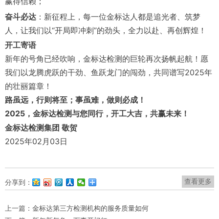
赢得信赖；
奋斗必达
：新征程上，每一位金标达人都是追光者、筑梦
人，让我们以“开局即冲刺”的劲头，全力以赴、再创辉煌！
开工寄语
新年的号角已经吹响，金标达检测的巨轮再次扬帆起航！愿
我们以龙腾虎跃的干劲、鱼跃龙门的闯劲，共同谱写2025年
的壮丽篇章！
路虽远，行则将至；事虽难，做则必成！
2025，金标达检测与您同行，开工大吉，共赢未来！
金标达检测集团 敬贺
2025年02月03日
查看更多
分享到：
上一篇：
金标达第三方检测机构的服务质量如何