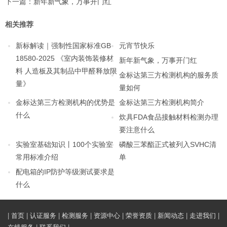
下一篇：
新年新气象，万事开门红
相关推荐
新标解读｜强制性国家标准GB
元宵节快乐
18580-2025 《室内装饰装修材
新年新气象，万事开门红
料 人造板及其制品中甲醛释放限
金标达第三方检测机构的服务质
量》
量如何
金标达第三方检测机构的优势是
金标达第三方检测机构简介
什么
炊具FDA食品接触材料检测办理
要注意什么
实验室基础知识丨100个实验室
磷酸三苯酯正式被列入SVHC清
常用标准介绍
单
配电箱的IP防护等级测试要求是
什么
|
首页
|
认证服务
|
检测服务
|
资源中心
|
荣誉资质
|
新闻动态
|
走进我们
|