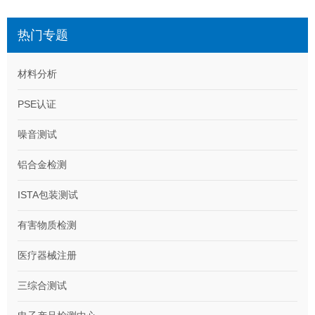
热门专题
材料分析
PSE认证
噪音测试
铝合金检测
ISTA包装测试
有害物质检测
医疗器械注册
三综合测试