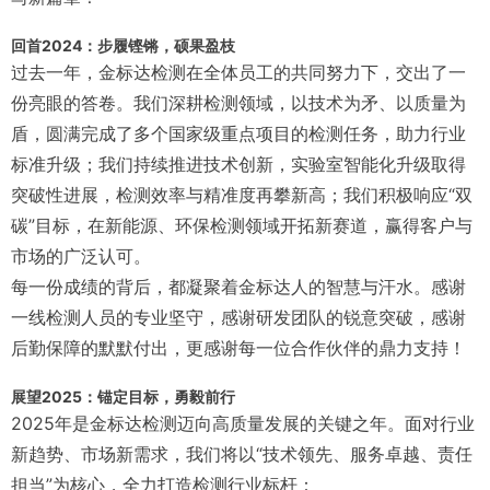
回首2024：步履铿锵，硕果盈枝
过去一年，金标达检测在全体员工的共同努力下，交出了一
份亮眼的答卷。我们深耕检测领域，以技术为矛、以质量为
盾，圆满完成了多个国家级重点项目的检测任务，助力行业
标准升级；我们持续推进技术创新，实验室智能化升级取得
突破性进展，检测效率与精准度再攀新高；我们积极响应“双
碳”目标，在新能源、环保检测领域开拓新赛道，赢得客户与
市场的广泛认可。
每一份成绩的背后，都凝聚着金标达人的智慧与汗水。感谢
一线检测人员的专业坚守，感谢研发团队的锐意突破，感谢
后勤保障的默默付出，更感谢每一位合作伙伴的鼎力支持！
展望2025：锚定目标，勇毅前行
2025年是金标达检测迈向高质量发展的关键之年。面对行业
新趋势、市场新需求，我们将以“技术领先、服务卓越、责任
担当”为核心，全力打造检测行业标杆：